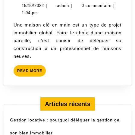
sont
15/10/2022
admin
15/10/2022
|
admin
|
0 commentaire
|
les
1:04 pm
étapes
Une maison clé en main est un type de projet
d’une
immobilier global. Faire le choix d’une maison
construction
pareille, c’est choisir de déléguer sa
d’une
construction à un professionnel de maisons
maison
neuves.
clé
en
READ
READ MORE
main
MORE
?
Articles récents
Gestion locative : pourquoi déléguer la gestion de
son bien immobilier