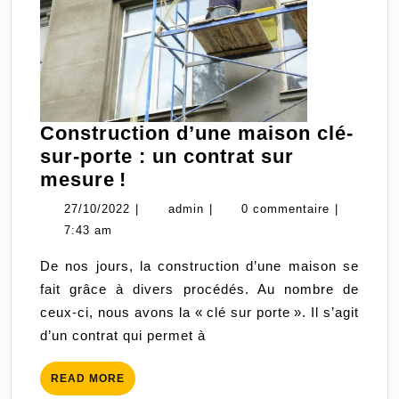
Construction d’une maison clé-
sur-porte : un contrat sur
Construction
mesure !
d’une
27/10/2022
admin
27/10/2022
|
admin
|
0 commentaire
|
maison
7:43 am
clé-
De nos jours, la construction d’une maison se
sur-
fait grâce à divers procédés. Au nombre de
porte :
ceux-ci, nous avons la « clé sur porte ». Il s’agit
un
d’un contrat qui permet à
contrat
sur
READ
READ MORE
mesure !
MORE