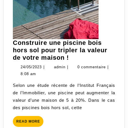
Construire une piscine bois
hors sol pour tripler la valeur
Construire
de votre maison !
une
24/05/2023
admin
24/05/2023
|
admin
|
0 commentaire
|
piscine
8:08 am
bois
Selon une étude récente de l‘Institut Français
hors
de l’Immobilier, une piscine peut augmenter la
sol
valeur d’une maison de 5 à 20%. Dans le cas
pour
des piscines bois hors sol, cette
tripler
la
READ
READ MORE
valeur
MORE