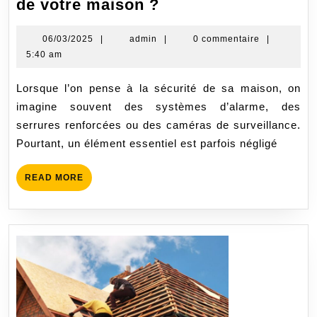
Pourquoi
de votre maison ?
installer
des
06/03/2025
admin
06/03/2025
|
admin
|
0 commentaire
|
5:40 am
volets
roulants
Lorsque l’on pense à la sécurité de sa maison, on
pour
imagine souvent des systèmes d’alarme, des
renforcer
serrures renforcées ou des caméras de surveillance.
la
Pourtant, un élément essentiel est parfois négligé
sécurité
de
READ
READ MORE
votre
MORE
maison
?