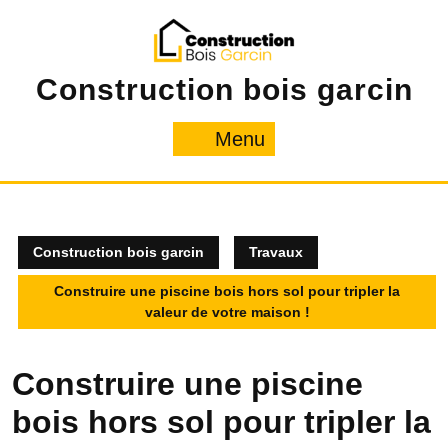
Skip
to
content
Construction bois garcin
Menu
Menu
Construction bois garcin
Travaux
Construire une piscine bois hors sol pour tripler la
valeur de votre maison !
Construire une piscine
bois hors sol pour tripler la