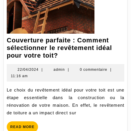
Couverture parfaite : Comment
sélectionner le revêtement idéal
Couverture
pour votre toit?
parfaite
:
22/04/2024
admin
22/04/2024
|
admin
|
0 commentaire
|
11:16 am
Comment
sélectionner
Le choix du revêtement idéal pour votre toit est une
le
étape essentielle dans la construction ou la
revêtement
rénovation de votre maison. En effet, le revêtement
idéal
de toiture a un impact direct sur
pour
votre
READ
READ MORE