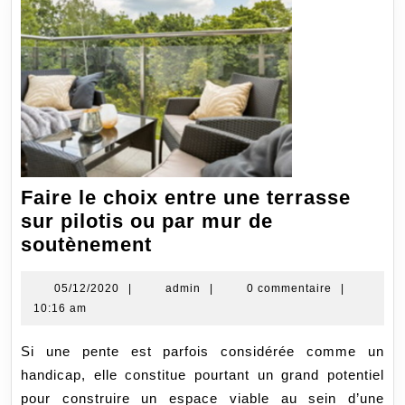
Faire le choix entre une terrasse
sur pilotis ou par mur de
Faire
soutènement
le
choix
05/12/2020
admin
05/12/2020
|
admin
|
0 commentaire
|
10:16 am
entre
une
Si une pente est parfois considérée comme un
terrasse
handicap, elle constitue pourtant un grand potentiel
sur
pour construire un espace viable au sein d’une