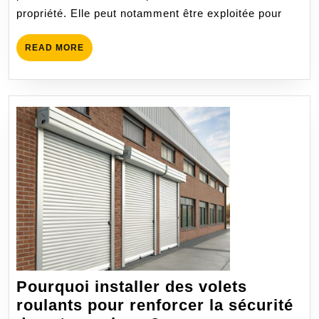
pilotis
propriété. Elle peut notamment être exploitée pour
ou
par
READ
READ MORE
mur
MORE
de
soutènement
Pourquoi installer des volets
roulants pour renforcer la sécurité