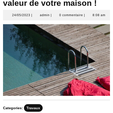
valeur de votre maison !
24/05/2023
admin
24/05/2023
|
admin
|
0 commentaire
|
8:08 am
Categories:
Travaux