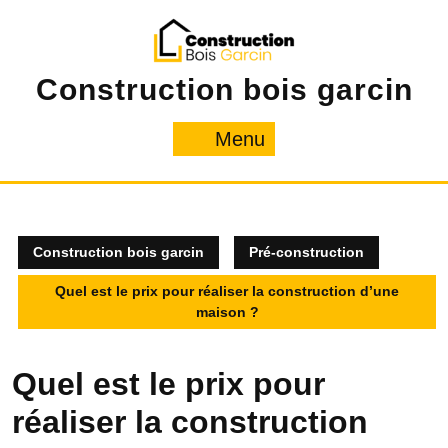
Skip
to
content
Construction bois garcin
Menu
Menu
Construction bois garcin
Pré-construction
Quel est le prix pour réaliser la construction d’une
maison ?
Quel est le prix pour
réaliser la construction