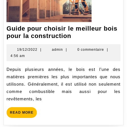
Guide pour choisir le meilleur bois
Guide
pour la construction
pour
choisir
19/12/2022
admin
19/12/2022
|
admin
|
0 commentaire
|
4:56 am
le
meilleur
Depuis plusieurs années, le bois est l’une des
bois
matières premières les plus importantes que nous
pour
utilisons. Généralement, il est utilisé non seulement
la
comme combustible mais aussi pour les
construction
revêtements, les
READ
READ MORE
MORE