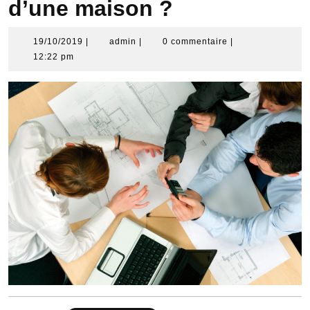
d’une maison ?
19/10/2019
admin
19/10/2019
|
admin
|
0 commentaire
|
12:22 pm