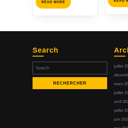
READ 
READ
READ MORE
MORE
Search
Arc
Search
juillet 
for:
décemb
mars 2
juillet 
avril 2
juillet 
juin 20