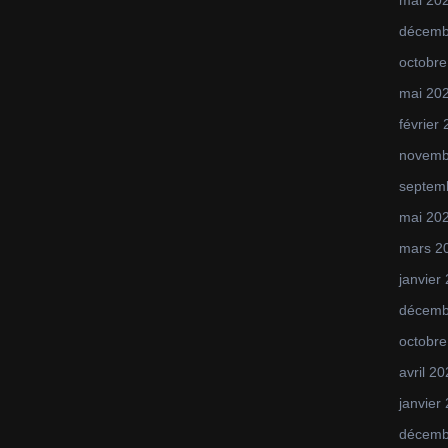
mai 20
décemb
octobre
mai 20
février
novemb
septem
mai 20
mars 2
janvier
décemb
octobre
avril 2
janvier
décemb