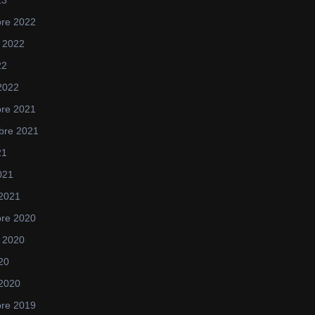
23
re 2022
 2022
22
 2022
re 2021
bre 2021
21
021
 2021
re 2020
 2020
020
 2020
re 2019