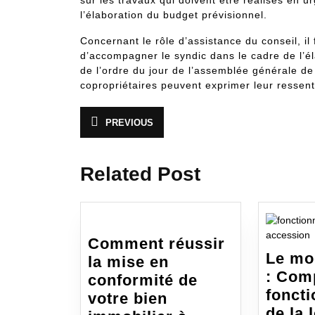
l’élaboration du budget prévisionnel.
Concernant le rôle d’assistance du conseil, il 
d’accompagner le syndic dans le cadre de l’éla
de l’ordre du jour de l’assemblée générale de
copropriétaires peuvent exprimer leur ressent
Navigation
PREVIOUS
Article
de
précédent
:
l’article
Related Post
Comment réussir
Le mo
la mise en
: Com
conformité de
fonct
votre bien
de la 