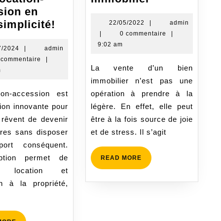
pour
sion en
Le
réussir
simplicité!
22/05/2022
22/05/2022
|
admin
admin
|
0 commentaire
|
mode
la
9:02 am
d’emploi
vente
08/07/2024
7/2024
|
admin
 commentaire
|
:
d’un
La vente d’un bien
m
Comprendre
bien
immobilier n’est pas une
le
immobilier
opération à prendre à la
fonctionnement
ion innovante pour
légère. En effet, elle peut
de
 rêvent de devenir
être à la fois source de joie
la
ires sans disposer
et de stress. Il s’agit
location-
port conséquent.
accession
ption permet de
READ
READ MORE
en
MORE
er location et
toute
n à la propriété,
simplicité!