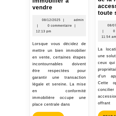
immobilier à
acces
Comment
vendre
toute 
réussir
la
08/12/2025
08/12/2025
|
admin
admin
08/0
|
0 commentaire
|
mise
admin
|
0
12:13 pm
en
11:54 a
conformité
Lorsque vous décidez de
de
La location-accession est
mettre un bien immobilier
votre
une solut
en vente, certaines étapes
bien
ceux qui
incontournables doivent
immobilier
propriéta
être respectées pour
à
d’un ap
garantir une transaction
vendre
Cette o
légale et sereine. La mise
concili
en conformité
accessio
immobilière occupe une
offrant
place centrale dans