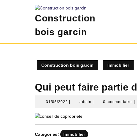
Skip
to
Construction
content
bois garcin
Construction bois garcin
Immobilier
Qui peut faire partie 
31/05/2022
admin
31/05/2022
|
admin
|
0 commentaire
|
Categories:
Immobilier