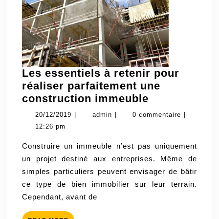
Les essentiels à retenir pour
réaliser parfaitement une
Les
construction immeuble
essentiels
20/12/2019
admin
20/12/2019
|
admin
|
0 commentaire
|
à
12:26 pm
retenir
Construire un immeuble n’est pas uniquement
pour
un projet destiné aux entreprises. Même de
réaliser
simples particuliers peuvent envisager de bâtir
parfaitement
ce type de bien immobilier sur leur terrain.
une
Cependant, avant de
construction
immeuble