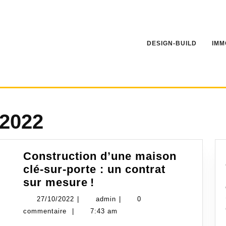
DESIGN-BUILD
IMM
 2022
Construction d’une maison
clé-sur-porte : un contrat
Construction
sur mesure !
d’une
27/10/2022
admin
27/10/2022
|
admin
|
0
maison
commentaire
|
7:43 am
clé-