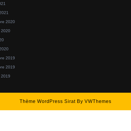
021
 2021
re 2020
 2020
020
 2020
re 2019
re 2019
 2019
Thème WordPress Sirat
By VWThemes