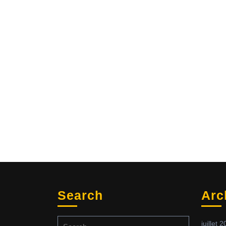
Search
Arc
Search
juillet 