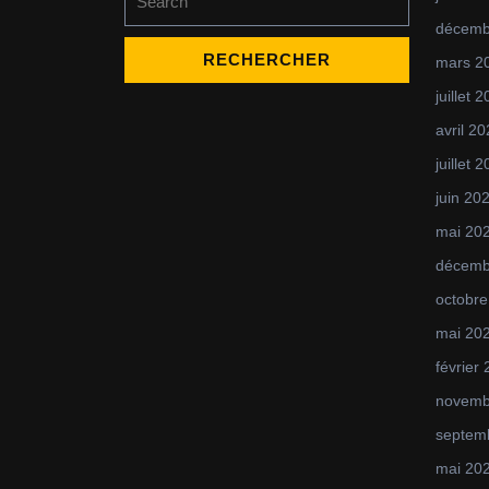
for:
décemb
mars 2
juillet 
avril 2
juillet 
juin 20
mai 20
décemb
octobre
mai 20
février
novemb
septem
mai 20