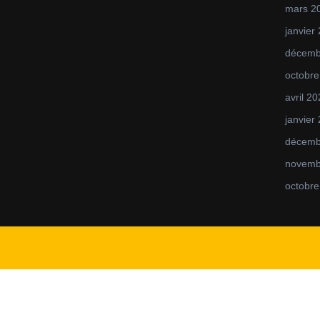
mars 2
janvier
décemb
octobre
avril 2
janvier
décemb
novemb
octobre