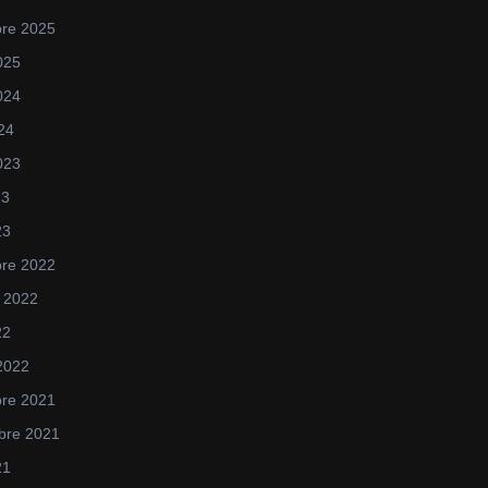
re 2025
025
2024
024
2023
23
23
re 2022
 2022
22
 2022
re 2021
bre 2021
21