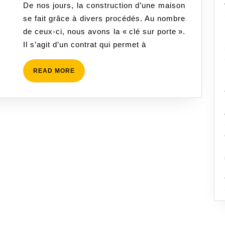
De nos jours, la construction d’une maison
sur-
se fait grâce à divers procédés. Au nombre
porte :
de ceux-ci, nous avons la « clé sur porte ».
un
Il s’agit d’un contrat qui permet à
contrat
sur
READ
READ MORE
mesure !
MORE